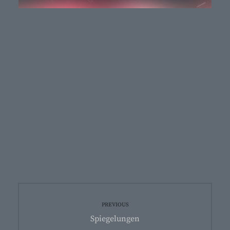
Beitragsnavigation
PREVIOUS
Previous
Spiegelungen