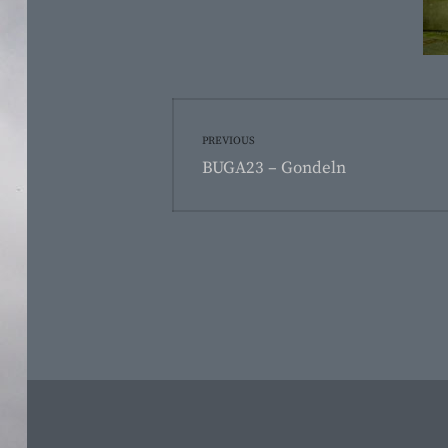
Beitragsnavigati
PREVIOUS
Previous
BUGA23 – Gondeln
post: