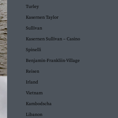
Turley
Kasernen Taylor
Sullivan
Kasernen Sullivan – Casino
Spinelli
Benjamin-Frankliin-Village
Reisen
Irland
Vietnam
Kambodscha
Libanon