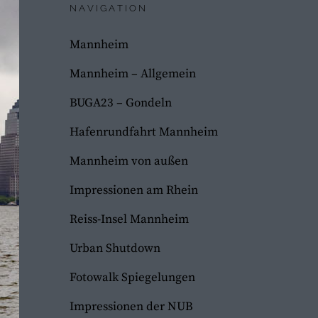
NAVIGATION
Mannheim
Mannheim – Allgemein
BUGA23 – Gondeln
Hafenrundfahrt Mannheim
Mannheim von außen
Impressionen am Rhein
Reiss-Insel Mannheim
Urban Shutdown
Fotowalk Spiegelungen
Impressionen der NUB