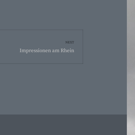
NEXT
Next
Impressionen am Rhein
post: