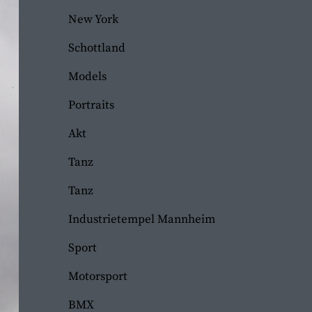
New York
Schottland
Models
Portraits
Akt
Tanz
Tanz
Industrietempel Mannheim
Sport
Motorsport
BMX