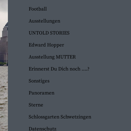
Football
Ausstellungen
UNTOLD STORIES
Edward Hopper
Ausstellung MUTTER
Erinnerst Du Dich noch ….?
Sonstiges
Panoramen
Sterne
Schlossgarten Schwetzingen
Datenschutz