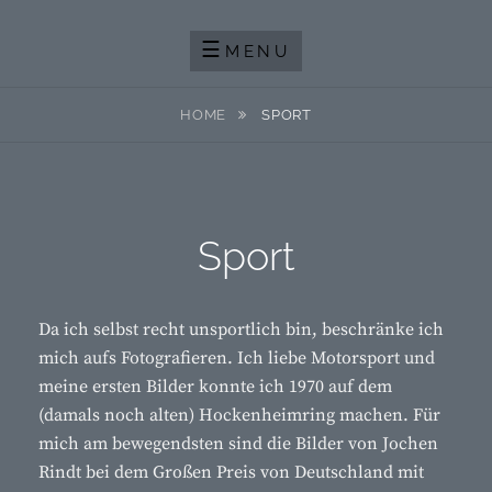
Skip
FOTOGRAFIE IST EINE AUSEINANDERSETZUNG MIT DEM LICHT
POLIVERSUM-FOTOBLOG
to
MENU
content
HOME
SPORT
Sport
Da ich selbst recht unsportlich bin, beschränke ich
mich aufs Fotografieren. Ich liebe Motorsport und
meine ersten Bilder konnte ich 1970 auf dem
(damals noch alten) Hockenheimring machen. Für
mich am bewegendsten sind die Bilder von Jochen
Rindt bei dem Großen Preis von Deutschland mit