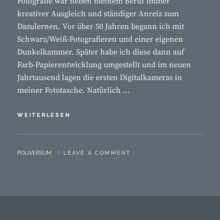
Fotografie war neben meinem Beruf immer
kreativer Ausgleich und ständiger Anreiz zum
Dazulernen. Vor über 50 Jahren begann ich mit
Schwarz/Weiß-Fotografieren und einer eigenen
Dunkelkammer. Später habe ich diese dann auf
Farb-Papierentwicklung umgestellt und im neuen
Jahrtausend lagen die ersten Digitalkameras in
meiner Fototasche. Natürlich …
(FOTO)
WEITERLESEN
VITA
BY
POLIVERSUM
LEAVE A COMMENT