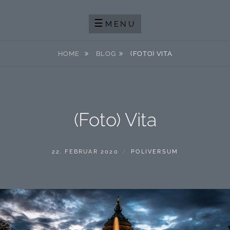
Skip
FOTOGRAFIE IST EINE AUSEINANDERSETZUNG MIT DEM LICHT
POLIVERSUM-FOTOBLOG
to
MENU
content
HOME
BLOG
(FOTO) VITA
(Foto) Vita
POSTED
BY
22. FEBRUAR 2020
POLIVERSUM
ON